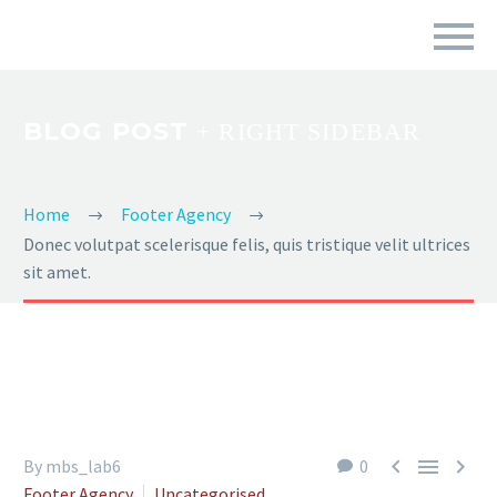
BLOG POST
+ RIGHT SIDEBAR
Home
Footer Agency
Donec volutpat scelerisque felis, quis tristique velit ultrices
sit amet.



By mbs_lab6
0
Footer Agency
Uncategorised