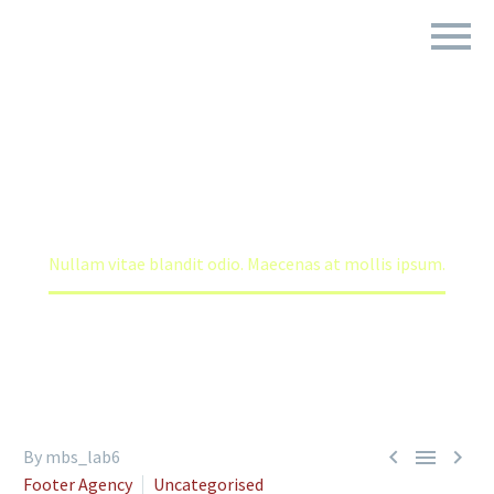
NULLAM VITAE BLANDIT ODIO.
MAECENAS AT MOLLIS IPSUM.
Home
Footer Agency
Nullam vitae blandit odio. Maecenas at mollis ipsum.



By mbs_lab6
Footer Agency
Uncategorised